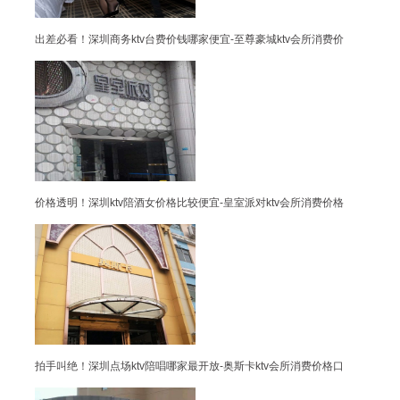
出差必看！深圳商务ktv台费价钱哪家便宜-至尊豪城ktv会所消费价
价格透明！深圳ktv陪酒女价格比较便宜-皇室派对ktv会所消费价格
拍手叫绝！深圳点场ktv陪唱哪家最开放-奥斯卡ktv会所消费价格口