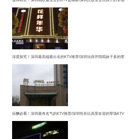
值得称赞！深圳唱歌最便宜的KTV是哪家/深圳比较便宜玩得开的荤场
深度探究！深圳最高端最出名的KTV推荐/深圳玩得开陪唱妹子多的荤
应酬必看！深圳最有名气的KTV推荐/深圳性价比高受欢迎的荤场KTV