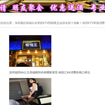
现在的位置：
深圳最好高端出名荤的KTV陪唱夜总会排名前十攻略
>
深圳KTV荤场消
深圳福田ktv公主高端模特价格哪家便宜-柏悦汇ktv消费价格口碑点