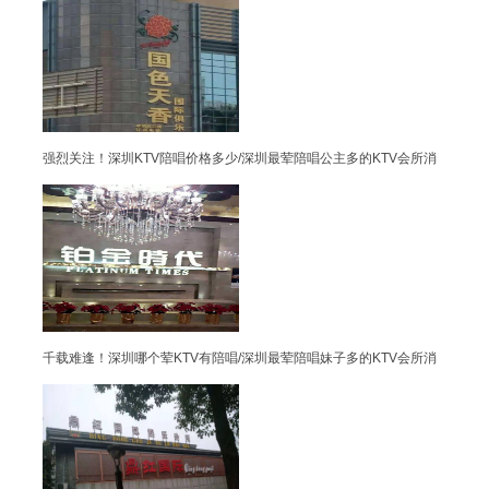
强烈关注！深圳KTV陪唱价格多少/深圳最荤陪唱公主多的KTV会所消
千载难逢！深圳哪个荤KTV有陪唱/深圳最荤陪唱妹子多的KTV会所消