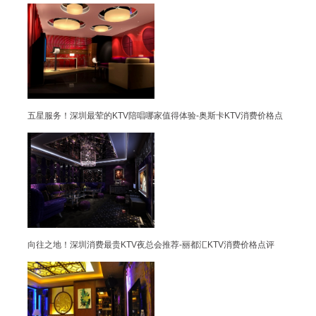
五星服务！深圳最荤的KTV陪唱哪家值得体验-奥斯卡KTV消费价格点
向往之地！深圳消费最贵KTV夜总会推荐-丽都汇KTV消费价格点评