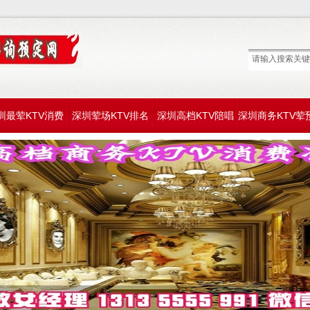
圳最荤KTV消费
深圳荤场KTV排名
深圳高档KTV陪唱
深圳商务KTV荤