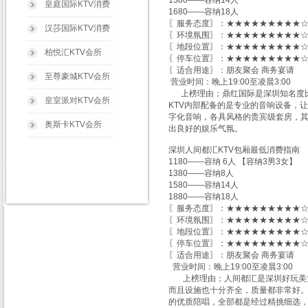
1380——容纳14人
皇庭国际KTV消费
1680——容纳18人
〖服务态度〗：★★★★★★★★★☆ 
汉莎国际KTV消费
〖环境氛围〗：★★★★★★★★★☆ 
〖地段位置〗：★★★★★★★★★☆ 
柏悦汇KTV会所
〖停车位置〗：★★★★★★★★★☆ 
〖适合用途〗：朋友聚会 商务宴请
至尊豪城KTV会所
营业时间：晚上19:00至凌晨3:00
上榜理由；鼎红国际是深圳知名度比
皇室派对KTV会所
KTV内部配备的是专业的音响设备，
字化音响，各具风格的贵宾级套房，
奥斯卡KTV会所
出良好的娱乐气氛。
深圳人间都汇KTV包厢最低消费指南
1180——容纳 6人 【容纳3男3女】
1380——容纳8人
1580——容纳14人
1880——容纳18人
〖服务态度〗：★★★★★★★★★☆ 
〖环境氛围〗：★★★★★★★★★☆ 
〖地段位置〗：★★★★★★★★★☆ 
〖停车位置〗：★★★★★★★★★☆ 
〖适合用途〗：朋友聚会 商务宴请
营业时间：晚上19:00至凌晨3:00
上榜理由；人间都汇是深圳好玩美女
而且设施也十分齐全，质量都非常好。
的优质陪唱，全部都是经过精挑细选