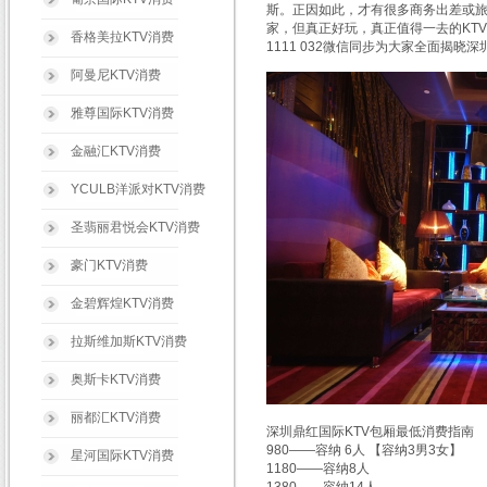
斯。正因如此，才有很多商务出差或旅
家，但真正好玩，真正值得一去的KTV
香格美拉KTV消费
1111 032微信同步为大家全面揭
阿曼尼KTV消费
雅尊国际KTV消费
金融汇KTV消费
YCULB洋派对KTV消费
圣翡丽君悦会KTV消费
豪门KTV消费
金碧辉煌KTV消费
拉斯维加斯KTV消费
奥斯卡KTV消费
丽都汇KTV消费
深圳鼎红国际KTV包厢最低消费指南
980——容纳 6人 【容纳3男3女】
星河国际KTV消费
1180——容纳8人