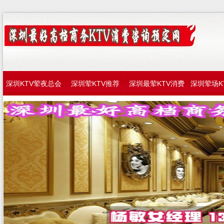
深圳KTV荤夜总会
深圳荤KTV推荐
深圳最荤KTV消费
深圳荤场K