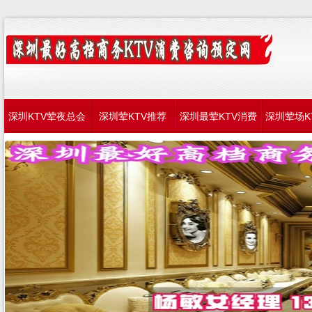
深圳KTV荤夜总会
深圳荤KTV推荐
深圳最荤KTV消费
深圳荤场K